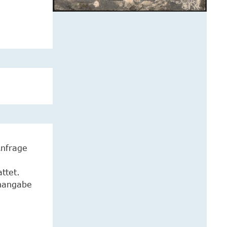
Anfrage
ttet.
enangabe