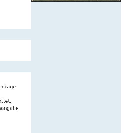
Anfrage
ttet.
enangabe