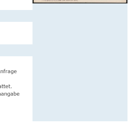
Anfrage
ttet.
enangabe