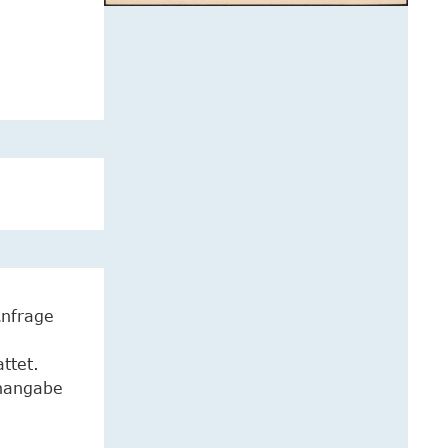
Anfrage
ttet.
enangabe