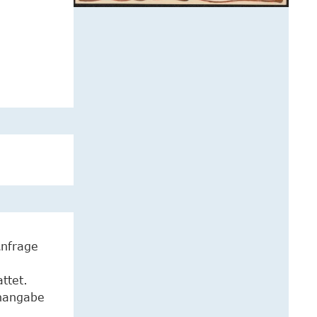
Anfrage
ttet.
enangabe