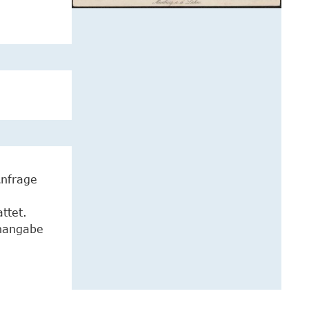
Anfrage
ttet.
enangabe