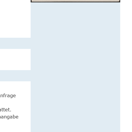
Anfrage
ttet.
enangabe