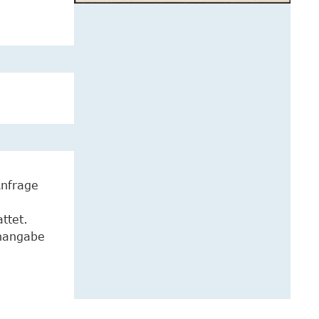
Anfrage
ttet.
enangabe