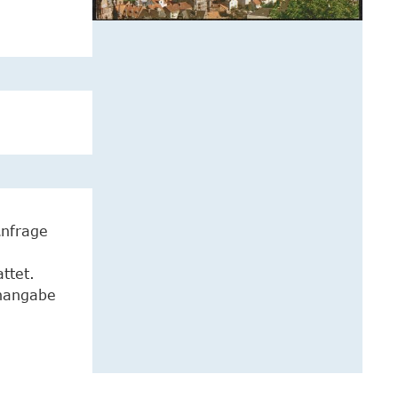
Anfrage
ttet.
enangabe