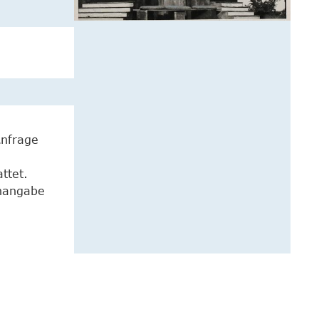
Anfrage
ttet.
enangabe