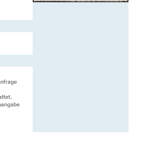
Anfrage
ttet.
enangabe