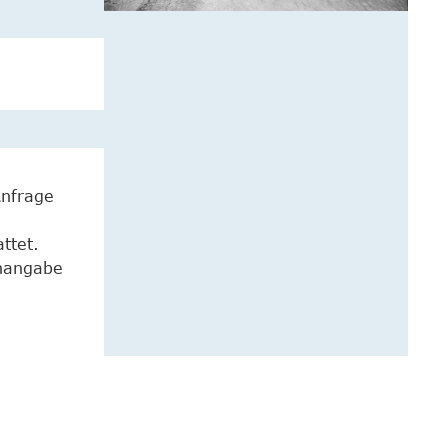
Anfrage
ttet.
enangabe