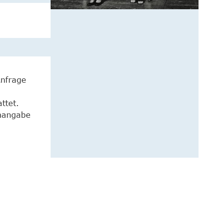
Anfrage
ttet.
enangabe