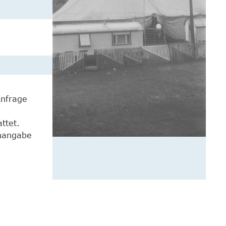
Anfrage
ttet.
enangabe