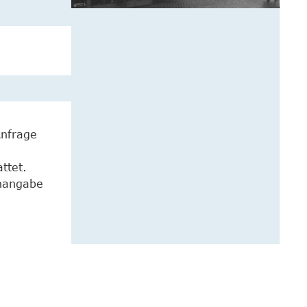
Anfrage
ttet.
enangabe