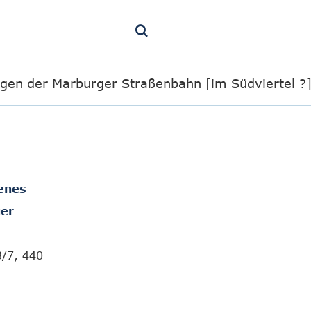
gen der Marburger Straßenbahn [im Südviertel ?
enes
er
3/7, 440