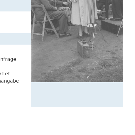
Anfrage
ttet.
enangabe