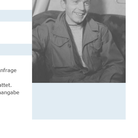
Anfrage
ttet.
enangabe