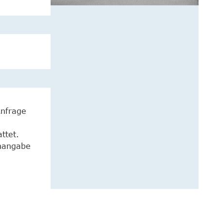
Anfrage
ttet.
enangabe