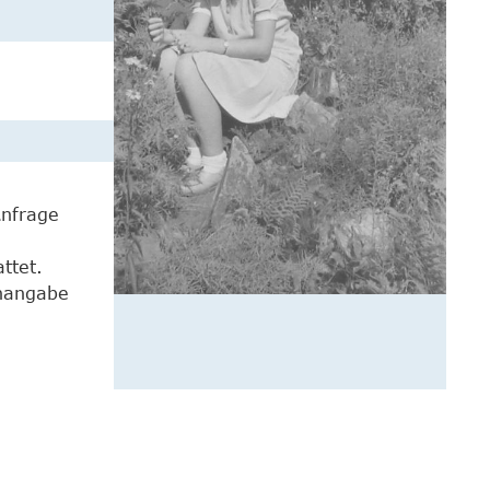
Anfrage
ttet.
enangabe