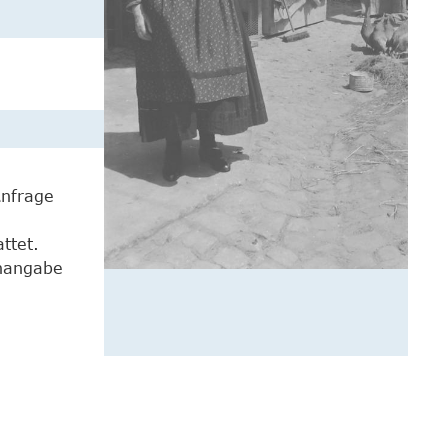
Anfrage
ttet.
enangabe