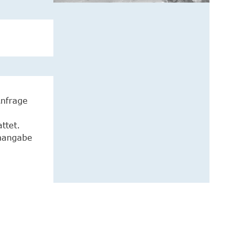
Anfrage
ttet.
enangabe