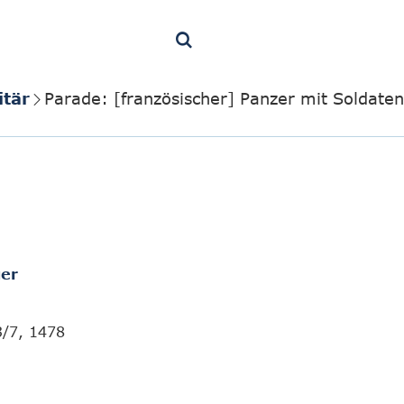
itär
Parade: [französischer] Panzer mit Soldate
er
3/7, 1478