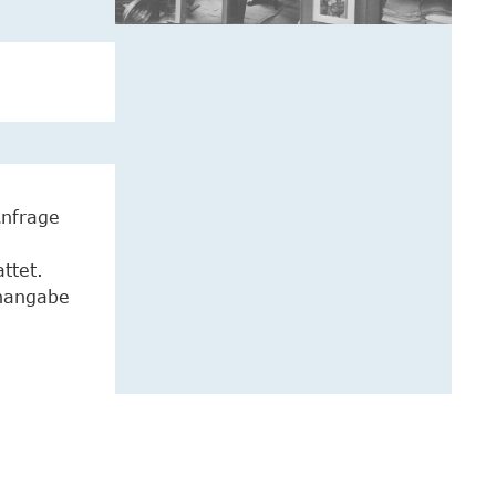
Anfrage
ttet.
enangabe