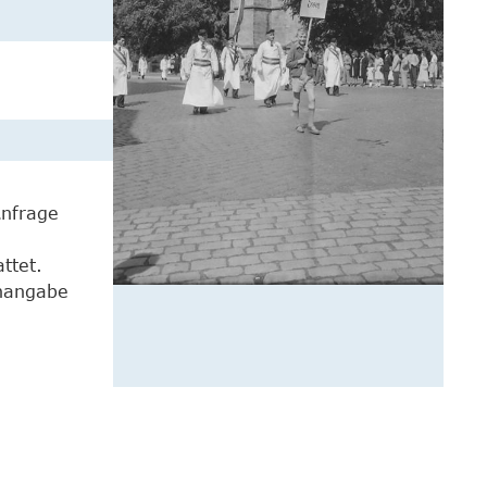
Anfrage
ttet.
enangabe