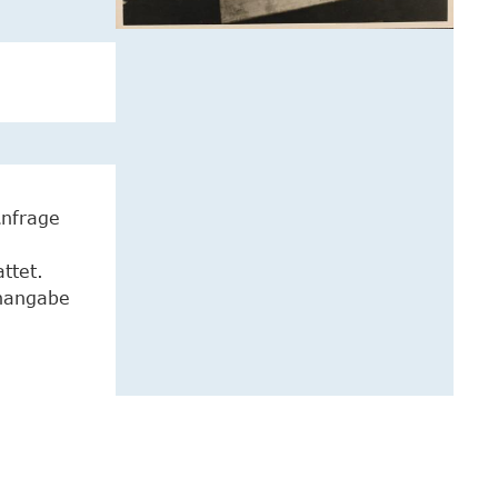
Anfrage
ttet.
enangabe