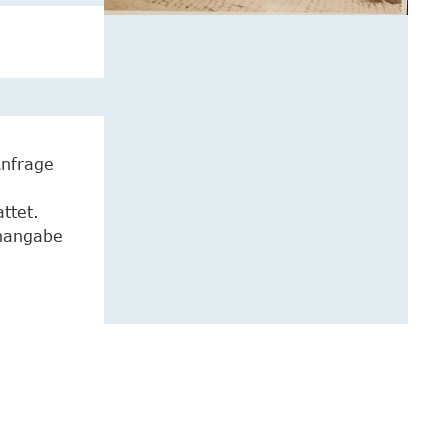
Anfrage
ttet.
enangabe