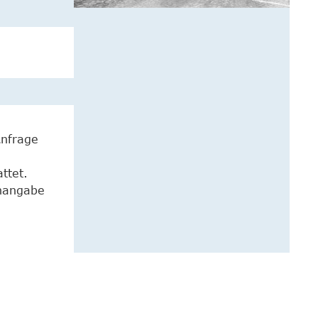
Anfrage
ttet.
enangabe