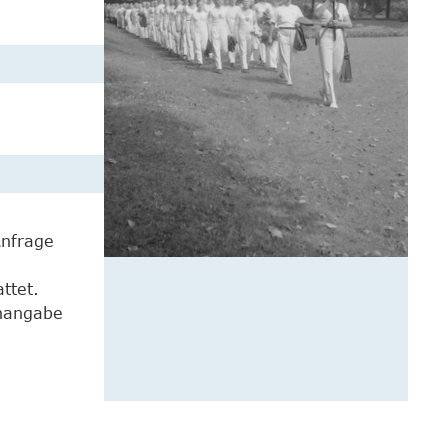
Anfrage
ttet.
enangabe