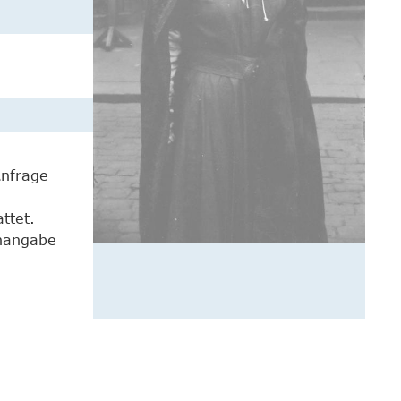
Anfrage
ttet.
enangabe