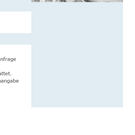
Anfrage
ttet.
enangabe