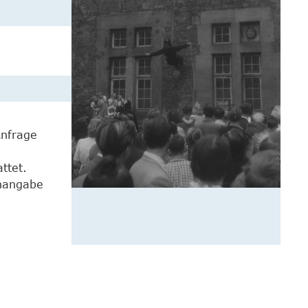
Anfrage
ttet.
enangabe