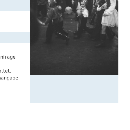
Anfrage
ttet.
enangabe