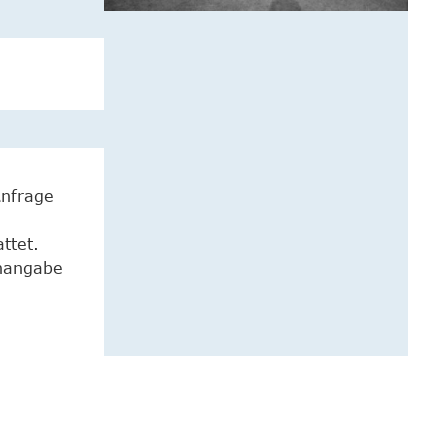
Anfrage
ttet.
enangabe