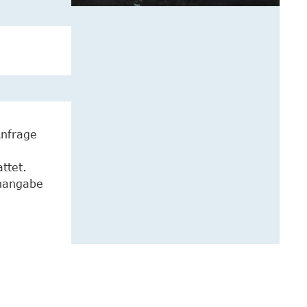
Anfrage
ttet.
enangabe