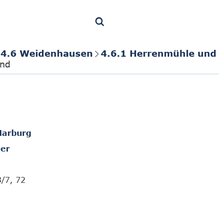
4.6 Weidenhausen
4.6.1 Herrenmühle un
end
Marburg
er
3/7, 72