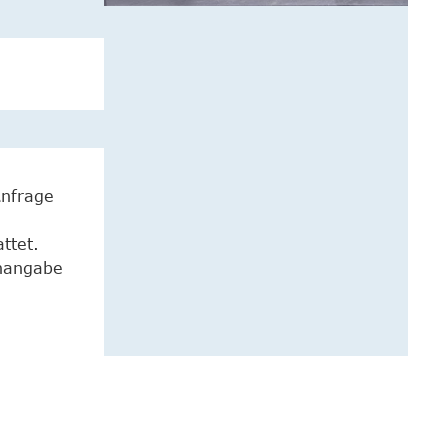
Anfrage
ttet.
enangabe