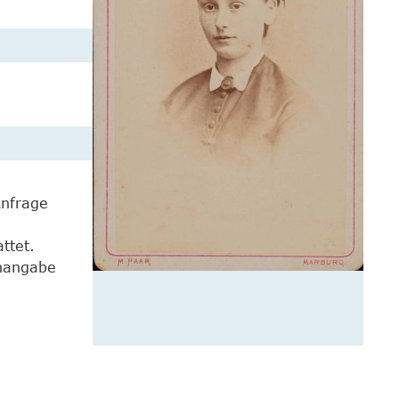
Anfrage
ttet.
enangabe