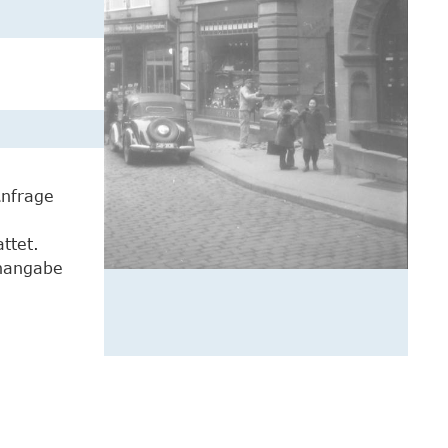
Anfrage
ttet.
enangabe