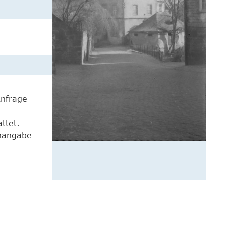
Anfrage
ttet.
enangabe