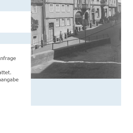
Anfrage
ttet.
enangabe