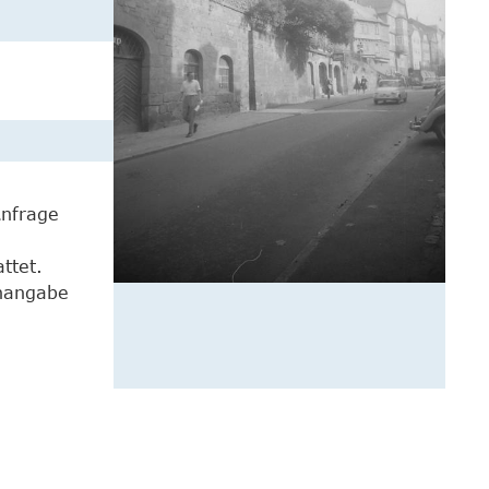
Anfrage
ttet.
enangabe