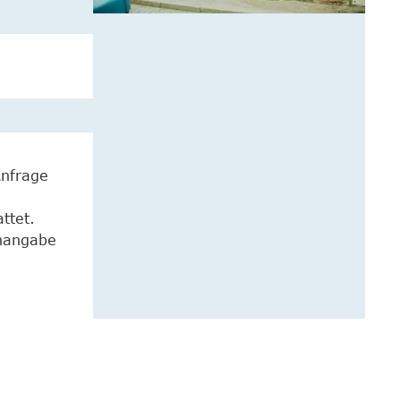
Anfrage
ttet.
enangabe