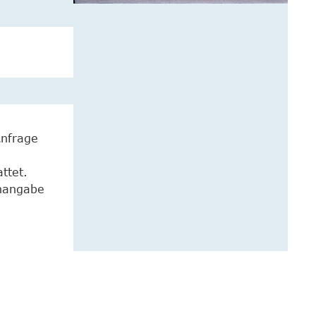
Anfrage
ttet.
enangabe