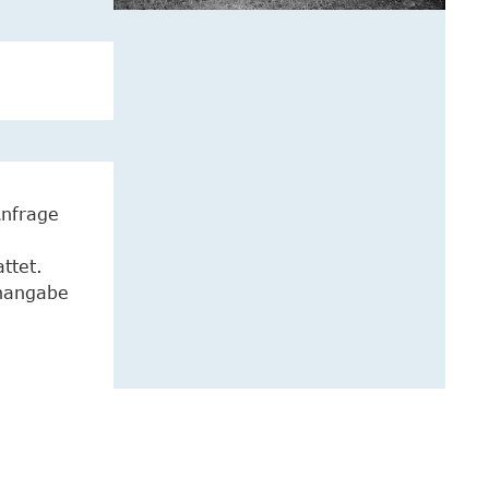
Anfrage
ttet.
enangabe