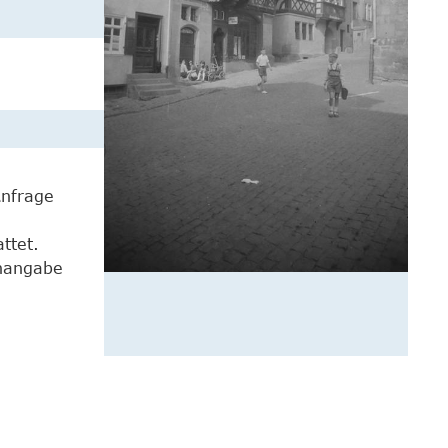
Anfrage
ttet.
enangabe