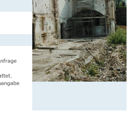
Anfrage
ttet.
enangabe