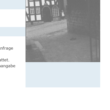
Anfrage
ttet.
enangabe