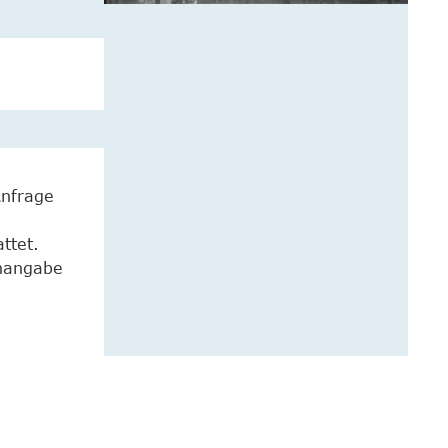
Anfrage
ttet.
enangabe