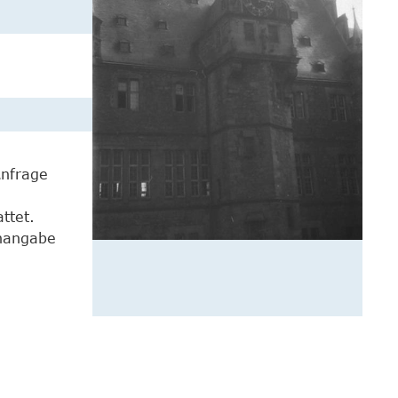
Anfrage
ttet.
enangabe