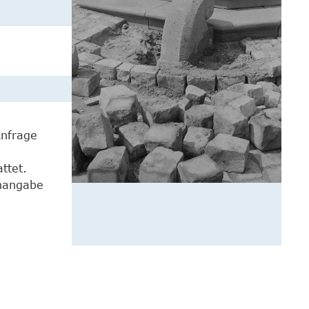
Anfrage
ttet.
enangabe