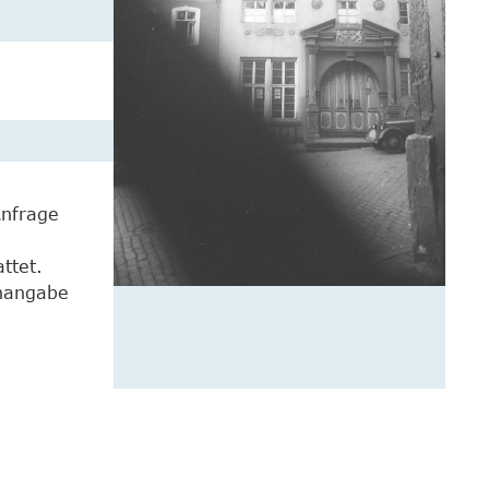
Anfrage
ttet.
enangabe