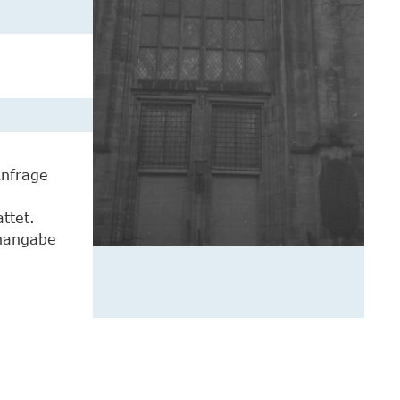
Anfrage
ttet.
enangabe